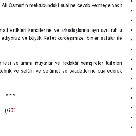
en Ali Osman’ın mektubundaki sualine cevab vermeğe vakit
sil ettikleri kendilerine ve arkadaşlarına ayrı ayrı ruh u
 ediyoruz ve büyük Re’fet kardeşimize, binler safalar ile
fesi ve ümmi ihtiyarlar ve fedakâr hemşireler taifeleri
zı tebrik ve selâm ve selâmet ve saadetlerine dua ederek
* * *
(60)