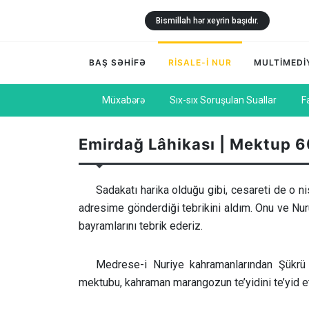
Bismillah hər xeyrin başıdır.
BAŞ SƏHİFƏ
RİSALE-İ NUR
MULTİMEDİ
Müxabərə
Sıx-sıx Soruşulan Suallar
F
Emirdağ Lâhikası | Mektup 6
Sadakatı harika olduğu gibi, cesareti de o n
adresime gönderdiği tebrikini aldım. Onu ve Nur
bayramlarını tebrik ederiz.
Medrese-i Nuriye kahramanlarından Şükrü Ef
mektubu, kahraman marangozun te’yidini te’yid et