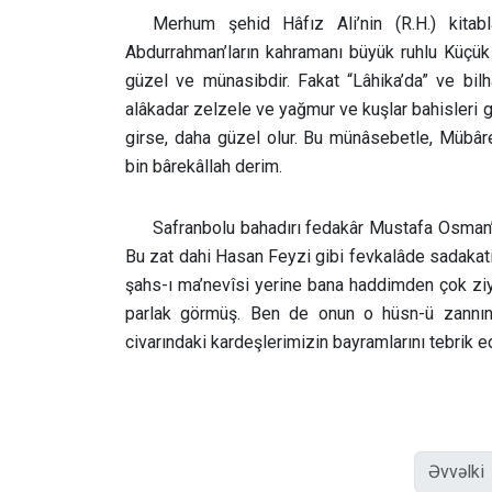
Merhum şehid Hâfız Ali’nin (R.H.) kitab
Abdurrahman’ların kahramanı büyük ruhlu Küçük
güzel ve münasibdir. Fakat “Lâhika’da” ve bil
alâkadar zelzele ve yağmur ve kuşlar bahisleri 
girse, daha güzel olur. Bu münâsebetle, Mübârek
bin bârekâllah derim.
Safranbolu bahadırı fedakâr Mustafa Osman’
Bu zat dahi Hasan Feyzi gibi fevkalâde sadakati
şahs-ı ma’nevîsi yerine bana haddimden çok zi
parlak görmüş. Ben de onun o hüsn-ü zannın
civarındaki kardeşlerimizin bayramlarını tebrik e
Əvvəlki