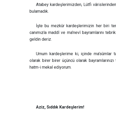
Atabey kardeşlerimizden, Lütfi vârislerind
bulamadık.
İşte bu mezkûr kardeşlerimizin her biri tem
canımızla maddî ve ma’nevî bayramlarını tebrik
geldin deriz.
Umum kardeşlerime ki, içinde ma’sûmlar tai
olarak birer birer üçüncü olarak bayramlarını
hatm-i mekal ediyorum.
Aziz, Sıddık Kardeşlerim!