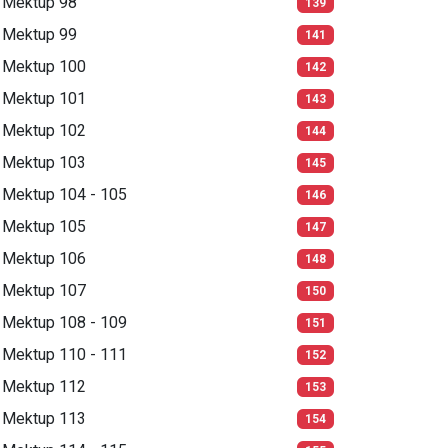
Mektup 98
139
Mektup 99
141
Mektup 100
142
Mektup 101
143
Mektup 102
144
Mektup 103
145
Mektup 104 - 105
146
Mektup 105
147
Mektup 106
148
Mektup 107
150
Mektup 108 - 109
151
Mektup 110 - 111
152
Mektup 112
153
Mektup 113
154