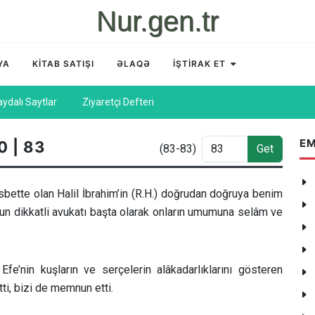
Nur.gen.tr
YA
KİTAB SATIŞI
ƏLAQƏ
İŞTİRAK ET
aydalı Saytlar
Ziyaretçi Defteri
EM
0 | 83
(83-83)
Get
isbette olan Halil İbrahim’in (R.H.) doğrudan doğruya benim
un dikkatli avukatı başta olarak onların umumuna selâm ve
e’nin kuşların ve serçelerin alâkadarlıklarını gösteren
ti, bizi de memnun etti.