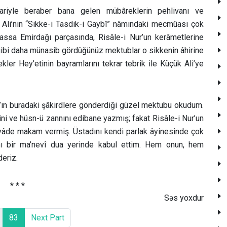
lariyle beraber bana gelen mübâreklerin pehlivanı ve
 Ali’nin “Sikke-i Tasdik-i Gaybî” nâmındaki mecmûası çok
hassa Emirdağı parçasında, Risâle-i Nur’un kerâmetlerine
gibi daha münasib gördüğünüz mektublar o sikkenin âhirine
ler Hey’etinin bayramlarını tekrar tebrik ile Küçük Ali’ye
ın buradaki şâkirdlere gönderdiği güzel mektubu okudum.
ni ve hüsn-ü zannını edibane yazmış; fakat Risâle-i Nur’un
yâde makam vermiş. Üstadını kendi parlak âyinesinde çok
ı bir ma’nevî dua yerinde kabul ettim. Hem onun, hem
deriz.
* * *
Səs yoxdur
83
Next Part