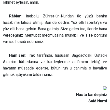
rahmet eylesin, âmin.
Râbian:
İnebolu, Zühret-ün-Nur’dan üç yüzü benim
hesabıma tahsis etmiş. Ben de dedim: Yüz elli Isparta’ya ve
yüz elli bana gelsin. Bana gelmiş. Size gelen ise, ileride bana
vereceğiniz Mektubat mecmûasına mukabil ve size borcum
var ise hesab edersiniz.
Hâmisen:
Irak tarafında, hususan Bağdad’daki Üstad-ı
Azam’ın türbedarına ve kardeşlerime selâmımı tebliğ ve
hayatım müsaade ederse, bütün ruh u canımla o havaliye
gitmek iştiyakımı bildirirsiniz...
Hasta kardeşiniz
Said Nursî