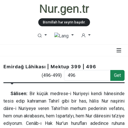
Nur.gen.tr
Bismillah hər xeyrin başıdır.
Emirdağ Lâhikası | Mektup 399 | 496
(496-499)
Get
Sâlisen:
Bir küçük medrese-i Nuriyeyi kendi hânesinde
tesis edip kahraman Tahirî gibi bir has, hâlis Nur naşirini
dâire-i Nuriyeye veren Tahirî’nin merhum pederinin vefatını,
hem onun akrabasını, hem Isparta’yı, hem Nur dâiresini ta’ziye
ediyorum. Cenâb-ı Hak Nur’un hurufları adedince ruhuna