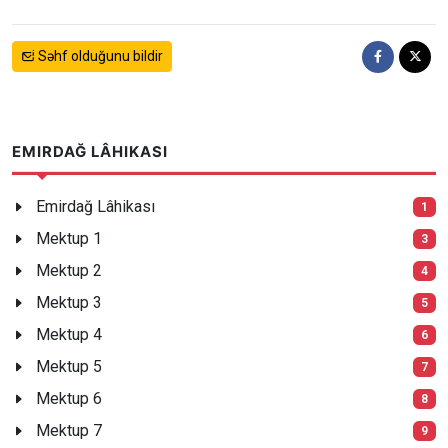
Səhf olduğunu bildir
EMIRDAĞ LÂHIKASI
Emirdağ Lâhikası
1
Mektup 1
3
Mektup 2
4
Mektup 3
5
Mektup 4
6
Mektup 5
7
Mektup 6
8
Mektup 7
9