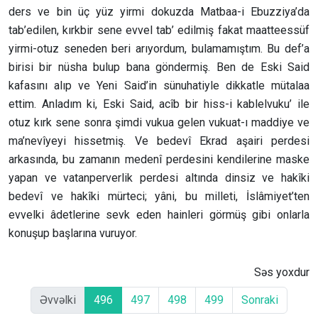
ders ve bin üç yüz yirmi dokuzda Matbaa-i Ebuzziya’da
tab’edilen, kırkbir sene evvel tab’ edilmiş fakat maatteessüf
yirmi-otuz seneden beri arıyordum, bulamamıştım. Bu def’a
birisi bir nüsha bulup bana göndermiş. Ben de Eski Said
kafasını alıp ve Yeni Said’in sünuhatiyle dikkatle mütalaa
ettim. Anladım ki, Eski Said, acîb bir hiss-i kablelvuku’ ile
otuz kırk sene sonra şimdi vukua gelen vukuat-ı maddiye ve
ma’nevîyeyi hissetmiş. Ve bedevî Ekrad aşairi perdesi
arkasında, bu zamanın medenî perdesini kendilerine maske
yapan ve vatanperverlik perdesi altında dinsiz ve hakîki
bedevî ve hakîki mürteci; yâni, bu milleti, İslâmiyet’ten
evvelki âdetlerine sevk eden hainleri görmüş gibi onlarla
konuşup başlarına vuruyor.
Səs yoxdur
Əvvəlki
496
497
498
499
Sonraki