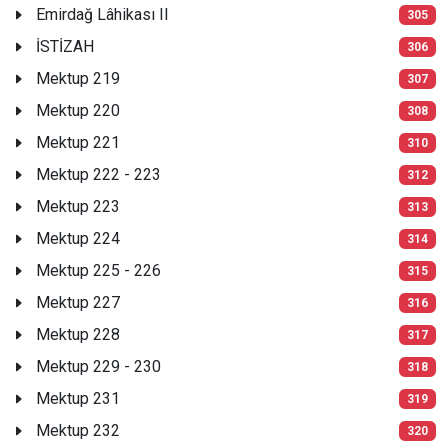
Emirdağ Lâhikası II
305
İSTİZAH
306
Mektup 219
307
Mektup 220
308
Mektup 221
310
Mektup 222 - 223
312
Mektup 223
313
Mektup 224
314
Mektup 225 - 226
315
Mektup 227
316
Mektup 228
317
Mektup 229 - 230
318
Mektup 231
319
Mektup 232
320