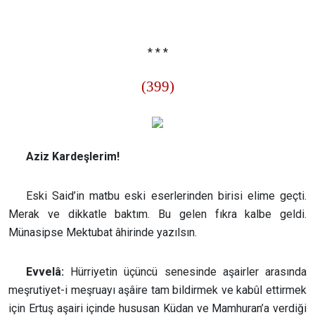
* * *
(399)
Aziz Kardeşlerim!
Eski Said’in matbu eski eserlerinden birisi elime geçti.
Merak ve dikkatle baktım. Bu gelen fıkra kalbe geldi.
Münasipse Mektubat âhirinde yazılsın.
Evvelâ:
Hürriyetin üçüncü senesinde aşairler arasında
meşrutiyet-i meşruayı aşâire tam bildirmek ve kabûl ettirmek
için Ertuş aşairi içinde hususan Küdan ve Mamhuran’a verdiği