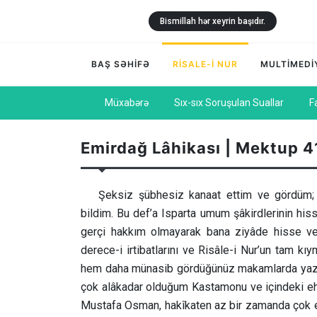
Bismillah hər xeyrin başıdır.
BAŞ SƏHİFƏ
RİSALE-İ NUR
MULTİMEDİ
Müxabərə
Sıx-sıx Soruşulan Suallar
F
Emirdağ Lâhikası | Mektup 4
Şeksiz şübhesiz kanaat ettim ve gördüm; v
bildim. Bu def’a Isparta umum şâkirdlerinin hiss
gerçi hakkım olmayarak bana ziyâde hisse ver
derece-i irtibatlarını ve Risâle-i Nur’un tam k
hem daha münasib gördüğünüz makamlarda yazmağa
çok alâkadar olduğum Kastamonu ve içindeki ehemm
Mustafa Osman, hakîkaten az bir zamanda çok ehe