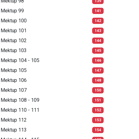
Mektup 98
139
Mektup 99
141
Mektup 100
142
Mektup 101
143
Mektup 102
144
Mektup 103
145
Mektup 104 - 105
146
Mektup 105
147
Mektup 106
148
Mektup 107
150
Mektup 108 - 109
151
Mektup 110 - 111
152
Mektup 112
153
Mektup 113
154