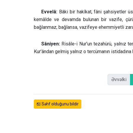
Evvelâ:
Bâki bir hakîkat, fâni şahsiyetler ü
kemâlde ve devamda bulunan bir vazife, çür
bağlanmaz; bağlansa, vazifeye ehemmiyetli zara
Sâniyen:
Risâle-i Nur’un tezahürü, yalnız ter
Kur’ândan gelmiş yalnız o tercümanın istidadına 
Əvvəlki
Səhf olduğunu bildir