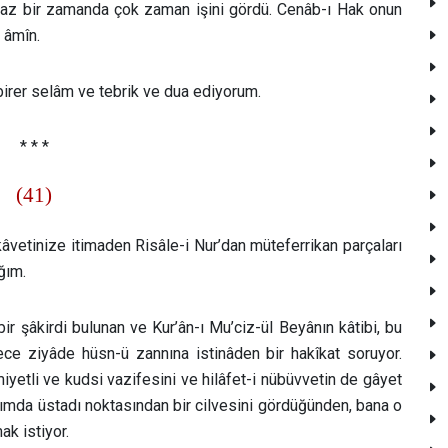
 az bir zamanda çok zaman işini gördü. Cenâb-ı Hak onun
 âmîn.
irer selâm ve tebrik ve dua ediyorum.
* * *
(41)
âvetinize itimaden Risâle-i Nur’dan müteferrikan parçaları
ğım.
bir şâkirdi bulunan ve Kur’ân-ı Mu’ciz-ül Beyânın kâtibi, bu
ce ziyâde hüsn-ü zannına istinâden bir hakîkat soruyor.
yetli ve kudsi vazifesini ve hilâfet-i nübüvvetin de gâyet
sımda üstadı noktasından bir cilvesini gördüğünden, bana o
ak istiyor.