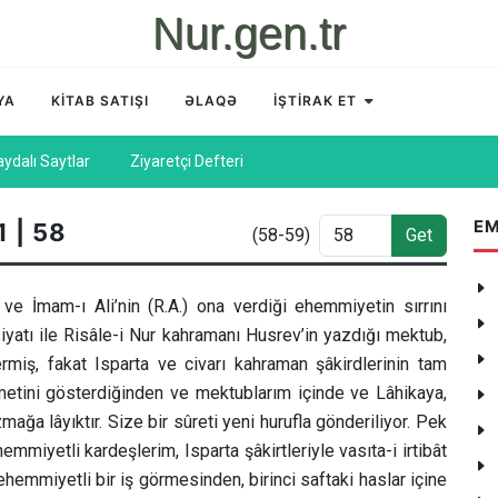
Nur.gen.tr
YA
KİTAB SATIŞI
ƏLAQƏ
İŞTİRAK ET
aydalı Saytlar
Ziyaretçi Defteri
EM
1 | 58
(58-59)
Get
e İmam-ı Ali’nin (R.A.) ona verdiği ehemmiyetin sırrını
iyatı ile Risâle-i Nur kahramanı Husrev’in yazdığı mektub,
miş, fakat Isparta ve civarı kahraman şâkirdlerinin tam
ıymetini gösterdiğinden ve mektublarım içinde ve Lâhikaya,
 lâyıktır. Size bir sûreti yeni hurufla gönderiliyor. Pek
iyetli kardeşlerim, Isparta şâkirtleriyle vasıta-i irtibât
mmiyetli bir iş görmesinden, birinci saftaki haslar içine