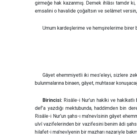
girmeğe hak kazanmış. Demek ihlâsı tamdır ki,
emsalini o havalide çoğaltsın ve selâmet versin,
Umum kardeşlerime ve hemşirelerime birer b
Gâyet ehemmiyetli iki mes’eleyi, sizlere zek
bulunmalarına binaen, gâyet, muhtasar konuşaca
Birincisi:
Risâle-i Nur’un hakîki ve hakîkatlı 
def’a yazdığı mektubunda, haddimden bin dere
Risâle-i Nur’un şahs-ı ma’nevîsinin gâyet ehemmi
ulvî vazifelerinden bir vazifesini benim âdi şah
hilafet-i ma’nevîyenin bir mazharı nazariyle bakm