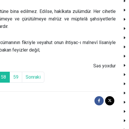
stüne bina edilmez. Edilse, hakîkata zulümdür. Her cihetle
ümeye ve çürütülmeye ma’rûz ve müptelâ şahsiyetlerle
rdır.
cümanının fikriyle veyahut onun ihtiyac-ı ma’nevî lîsaniyle
bakan feyizler değil;
Səs yoxdur
58
59
Sonraki