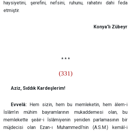
haysiyetini, şerefini, nefsini, ruhunu, rahatını dahi feda
etmiştir.
Konya’lı Zübeyr
* * *
(331)
Aziz, Sıddık Kardeşlerim!
Evvelâ:
Hem sizin, hem bu memleketin, hem âlem-i
İslâm’ın mühim bayramlarının mukaddemesi olan, bu
memlekette şeâir-i İslâmiyenin yeniden parlamasının bir
müjdecisi olan Ezan-ı Muhammedî’nin (A.S.M.) kemâl-i