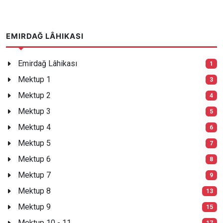
EMIRDAĞ LÂHIKASI
Emirdağ Lâhikası
1
Mektup 1
3
Mektup 2
4
Mektup 3
5
Mektup 4
6
Mektup 5
7
Mektup 6
8
Mektup 7
9
Mektup 8
13
Mektup 9
15
Mektup 10 - 11
17