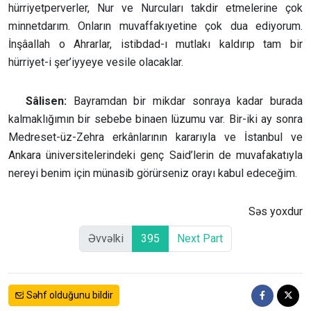
hürriyetperverler, Nur ve Nurcuları takdir etmelerine çok
minnetdarım. Onların muvaffakıyetine çok dua ediyorum.
İnşâallah o Ahrarlar, istibdad-ı mutlakı kaldırıp tam bir
hürriyet-i şer’iyyeye vesile olacaklar.
Sâlisen:
Bayramdan bir mikdar sonraya kadar burada
kalmaklığımın bir sebebe binaen lüzumu var. Bir-iki ay sonra
Medreset-üz-Zehra erkânlarının kararıyla ve İstanbul ve
Ankara üniversitelerindeki genç Said’lerin de muvafakatıyla
nereyi benim için münasib görürseniz orayı kabul edeceğim.
Səs yoxdur
Əvvəlki
395
Next Part
Səhf olduğunu bildir