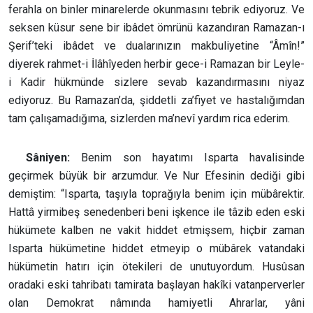
ferahla on binler minarelerde okunmasını tebrik ediyoruz. Ve
seksen küsur sene bir ibâdet ömrünü kazandıran Ramazan-ı
Şerif’teki ibâdet ve dualarınızın makbuliyetine “Âmîn!”
diyerek rahmet-i İlâhîyeden herbir gece-i Ramazan bir Leyle-
i Kadir hükmünde sizlere sevab kazandırmasını niyaz
ediyoruz. Bu Ramazan’da, şiddetli za’fiyet ve hastalığımdan
tam çalışamadığıma, sizlerden ma’nevî yardım rica ederim.
Sâniyen:
Benim son hayatımı Isparta havalisinde
geçirmek büyük bir arzumdur. Ve Nur Efesinin dediği gibi
demiştim: “Isparta, taşıyla toprağıyla benim için mübârektir.
Hattâ yirmibeş senedenberi beni işkence ile tâzib eden eski
hükümete kalben ne vakit hiddet etmişsem, hiçbir zaman
Isparta hükümetine hiddet etmeyip o mübârek vatandaki
hükümetin hatırı için ötekileri de unutuyordum. Husûsan
oradaki eski tahribatı tamirata başlayan hakîki vatanperverler
olan Demokrat nâmında hamiyetli Ahrarlar, yâni