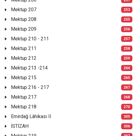
Mektup 207
253
Mektup 208
255
Mektup 209
256
Mektup 210 - 211
257
Mektup 211
258
Mektup 212
259
Mektup 213 -214
264
Mektup 215
265
Mektup 216 - 217
267
Mektup 217
268
Mektup 218
270
Emirdağ Lâhikası II
305
İSTİZAH
306
Mektup 219
307