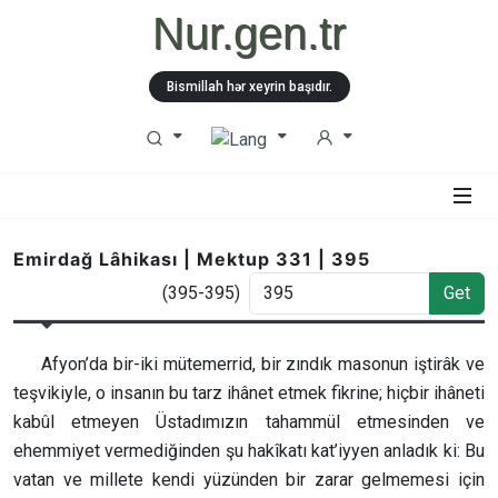
Nur.gen.tr
Bismillah hər xeyrin başıdır.
Emirdağ Lâhikası | Mektup 331 | 395
(395-395)
Get
Afyon’da bir-iki mütemerrid, bir zındık masonun iştirâk ve
teşvikiyle, o insanın bu tarz ihânet etmek fikrine; hiçbir ihâneti
kabûl etmeyen Üstadımızın tahammül etmesinden ve
ehemmiyet vermediğinden şu hakîkatı kat’iyyen anladık ki: Bu
vatan ve millete kendi yüzünden bir zarar gelmemesi için