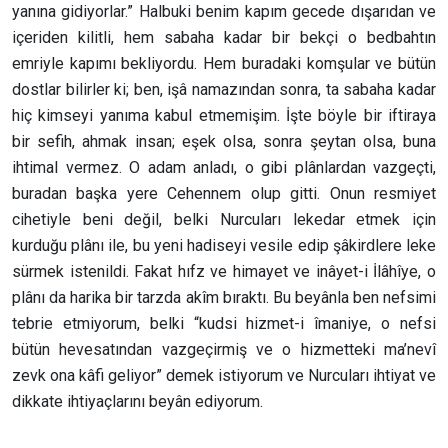
yanına gidiyorlar.” Halbuki benim kapım gecede dışarıdan ve
içeriden kilitli, hem sabaha kadar bir bekçi o bedbahtın
emriyle kapımı bekliyordu. Hem buradaki komşular ve bütün
dostlar bilirler ki; ben, işâ namazından sonra, ta sabaha kadar
hiç kimseyi yanıma kabul etmemişim. İşte böyle bir iftiraya
bir sefih, ahmak insan; eşek olsa, sonra şeytan olsa, buna
ihtimal vermez. O adam anladı, o gibi plânlardan vazgeçti,
buradan başka yere Cehennem olup gitti. Onun resmiyet
cihetiyle beni değil, belki Nurcuları lekedar etmek için
kurduğu plânı ile, bu yeni hadiseyi vesile edip şâkirdlere leke
sürmek istenildi. Fakat hıfz ve himayet ve inâyet-i İlâhîye, o
plânı da harika bir tarzda akîm bıraktı. Bu beyânla ben nefsimi
tebrie etmiyorum, belki “kudsi hizmet-i îmaniye, o nefsi
bütün hevesatından vazgeçirmiş ve o hizmetteki ma’nevî
zevk ona kâfi geliyor” demek istiyorum ve Nurcuları ihtiyat ve
dikkate ihtiyaçlarını beyân ediyorum.