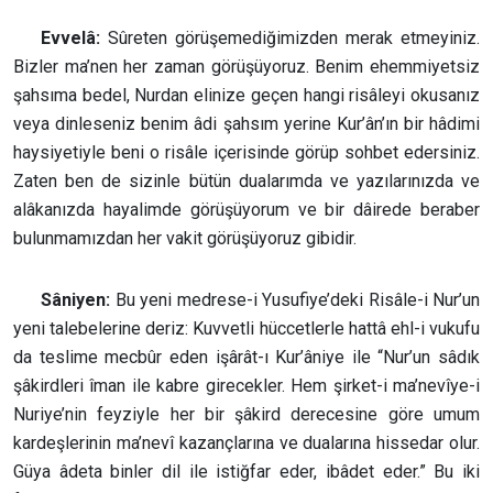
Evvelâ:
Sûreten görüşemediğimizden merak etmeyiniz.
Bizler ma’nen her zaman görüşüyoruz. Benim ehemmiyetsiz
şahsıma bedel, Nurdan elinize geçen hangi risâleyi okusanız
veya dinleseniz benim âdi şahsım yerine Kur’ân’ın bir hâdimi
haysiyetiyle beni o risâle içerisinde görüp sohbet edersiniz.
Zaten ben de sizinle bütün dualarımda ve yazılarınızda ve
alâkanızda hayalimde görüşüyorum ve bir dâirede beraber
bulunmamızdan her vakit görüşüyoruz gibidir.
Sâniyen:
Bu yeni medrese-i Yusufiye’deki Risâle-i Nur’un
yeni talebelerine deriz: Kuvvetli hüccetlerle hattâ ehl-i vukufu
da teslime mecbûr eden işârât-ı Kur’âniye ile “Nur’un sâdık
şâkirdleri îman ile kabre girecekler. Hem şirket-i ma’nevîye-i
Nuriye’nin feyziyle her bir şâkird derecesine göre umum
kardeşlerinin ma’nevî kazançlarına ve dualarına hissedar olur.
Güya âdeta binler dil ile istiğfar eder, ibâdet eder.” Bu iki