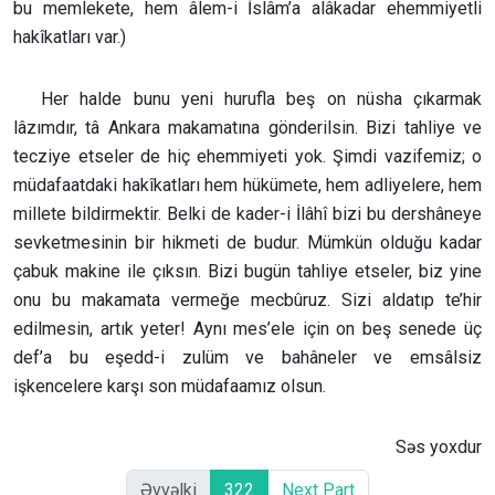
bu memlekete, hem âlem-i İslâm’a alâkadar ehemmiyetli
hakîkatları var.)
Her halde bunu yeni hurufla beş on nüsha çıkarmak
lâzımdır, tâ Ankara makamatına gönderilsin. Bizi tahliye ve
tecziye etseler de hiç ehemmiyeti yok. Şimdi vazifemiz; o
müdafaatdaki hakîkatları hem hükümete, hem adliyelere, hem
millete bildirmektir. Belki de kader-i İlâhî bizi bu dershâneye
sevketmesinin bir hikmeti de budur. Mümkün olduğu kadar
çabuk makine ile çıksın. Bizi bugün tahliye etseler, biz yine
onu bu makamata vermeğe mecbûruz. Sizi aldatıp te’hir
edilmesin, artık yeter! Aynı mes’ele için on beş senede üç
def’a bu eşedd-i zulüm ve bahâneler ve emsâlsiz
işkencelere karşı son müdafaamız olsun.
Səs yoxdur
Əvvəlki
322
Next Part