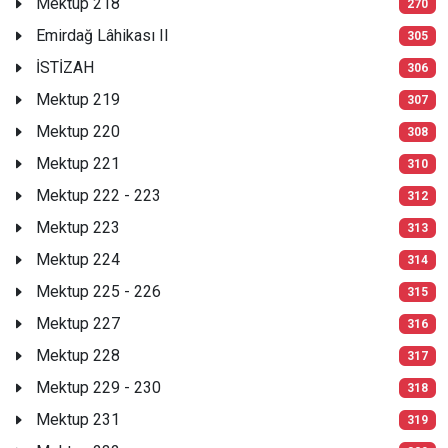
Mektup 218
270
Emirdağ Lâhikası II
305
İSTİZAH
306
Mektup 219
307
Mektup 220
308
Mektup 221
310
Mektup 222 - 223
312
Mektup 223
313
Mektup 224
314
Mektup 225 - 226
315
Mektup 227
316
Mektup 228
317
Mektup 229 - 230
318
Mektup 231
319