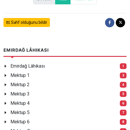
Səhf olduğunu bildir
EMIRDAĞ LÂHIKASI
Emirdağ Lâhikası
1
Mektup 1
3
Mektup 2
4
Mektup 3
5
Mektup 4
6
Mektup 5
7
Mektup 6
8