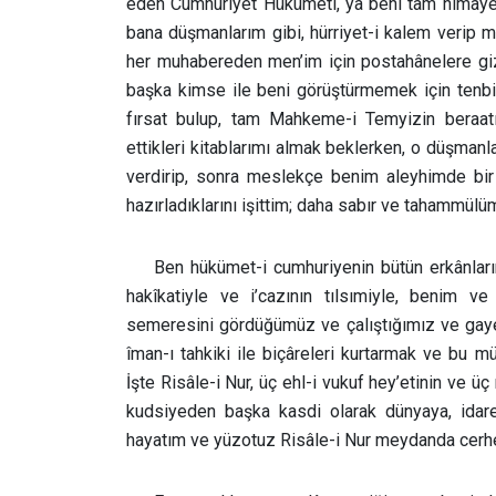
eden Cumhuriyet Hükümeti, ya beni tam himaye
bana düşmanlarım gibi, hürriyet-i kalem verip
her muhabereden men’im için postahânelere giz
başka kimse ile beni görüştürmemek için tenbi
fırsat bulup, tam Mahkeme-i Temyizin beraat
ettikleri kitablarımı almak beklerken, o düşman
verdirip, sonra meslekçe benim aleyhimde bir 
hazırladıklarını işittim; daha sabır ve tahammülü
Ben hükümet-i cumhuriyenin bütün erkânların
hakîkatiyle ve i’cazının tılsımiyle, benim v
semeresini gördüğümüz ve çalıştığımız ve gay
îman-ı tahkiki ile biçâreleri kurtarmak ve bu m
İşte Risâle-i Nur, üç ehl-i vukuf hey’etinin ve 
kudsiyeden başka kasdi olarak dünyaya, idare
hayatım ve yüzotuz Risâle-i Nur meydanda cerhed