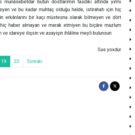
münâsebetdar bütün dostlarımın tasdiki altında yirmi
yen ve bu kadar muhtaç olduğu halde, istirahatı için hiç
 erkânlarını bir kaçı müstesna olarak bilmeyen ve dört
 hiç haber almayan ve merak etmiyen bu biçâre mazlum
n ve idareye ilişsin ve asayişin ihlâline meyli bulunsun.
Səs yoxdur
19
20
Sonraki