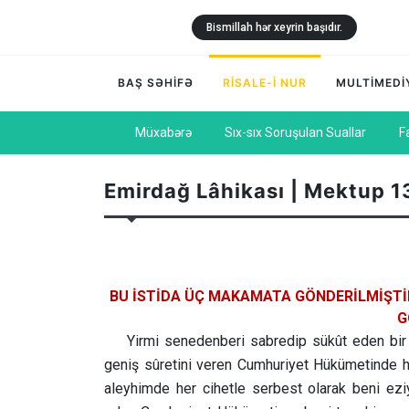
Bismillah hər xeyrin başıdır.
BAŞ SƏHİFƏ
RİSALE-İ NUR
MULTİMEDİ
Müxabərə
Sıx-sıx Soruşulan Suallar
F
Emirdağ Lâhikası | Mektup 13
BU İSTİDA ÜÇ MAKAMATA GÖNDERİLMİŞTİR
G
Yirmi senedenberi sabredip sükût eden bir 
geniş sûretini veren Cumhuriyet Hükümetinde h
aleyhimde her cihetle serbest olarak beni eziyor