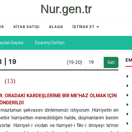
Nur.gen.tr
YA
KİTAB SATIŞI
ƏLAQƏ
İŞTİRAK ET
aydalı Saytlar
Ziyaretçi Defteri
EM
 | 19
(19-20)
Get
(13)
. ORADAKİ KARDEŞLERİME BİR ME’HAZ OLMAK İÇİN
ÖNDERİLDİ
mazlumun şekvasını dinlemenizi istiyorum. Hürriyetin en
erbir hürriyetten menedildiğim halde, düşmanlarım benim
lar. Hürriyet-i vicdan ve hürriyet-i fikr-i ilmiyeyi te’min