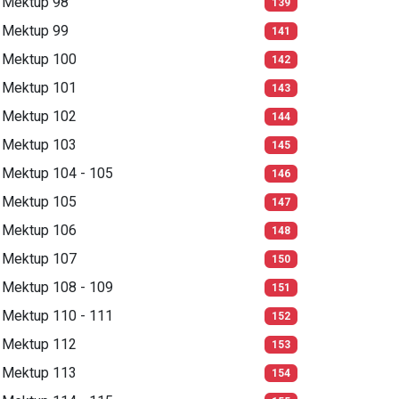
Mektup 98
139
Mektup 99
141
Mektup 100
142
Mektup 101
143
Mektup 102
144
Mektup 103
145
Mektup 104 - 105
146
Mektup 105
147
Mektup 106
148
Mektup 107
150
Mektup 108 - 109
151
Mektup 110 - 111
152
Mektup 112
153
Mektup 113
154