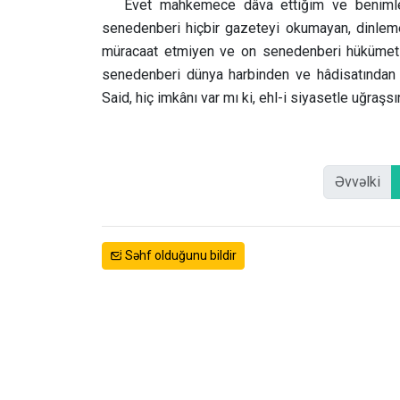
Evet mahkemece dâva ettiğim ve benimle 
senedenberi hiçbir gazeteyi okumayan, dinleme
müracaat etmiyen ve on senedenberi hükümetin
senedenberi dünya harbinden ve hâdisatından
Said, hiç imkânı var mı ki, ehl-i siyasetle uğraşsı
Əvvəlki
Səhf olduğunu bildir