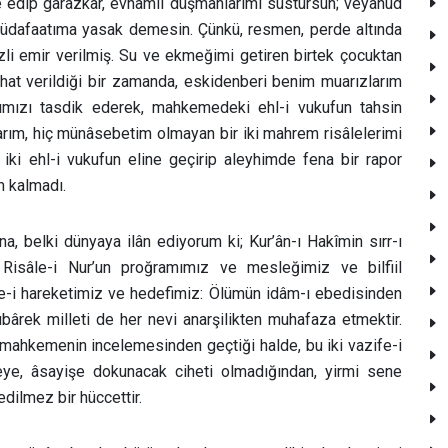
 edip garazkâr, evhamlı düşmanlarımı sustursun; veyahud
 müdafaatıma yasak demesin. Çünkü, resmen, perde altında
li emir verilmiş. Su ve ekmeğimi getiren birtek çocuktan
hat verildiği bir zamanda, eskidenberi benim muarızlarım
ımızı tasdik ederek, mahkemedeki ehl-i vukufun tahsin
larım, hiç münâsebetim olmayan bir iki mahrem risâlelerimi
iki ehl-i vukufun eline geçirip aleyhimde fena bir rapor
m kalmadı.
a, belki dünyaya ilân ediyorum ki; Kur’ân-ı Hakîmin sırr-ı
e Risâle-i Nur’un proğramımız ve mesleğimiz ve bilfiil
e-i hareketimiz ve hedefimiz: Ölümün idâm-ı ebedisinden
übârek milleti de her nevi anarşilikten muhafaza etmektir.
üç mahkemenin incelemesinden geçtiği halde, bu iki vazife-i
ye, âsayişe dokunacak ciheti olmadığından, yirmi sene
ilmez bir hüccettir.