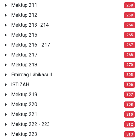
Mektup 211
258
Mektup 212
259
Mektup 213 -214
264
Mektup 215
265
Mektup 216 - 217
267
Mektup 217
268
Mektup 218
270
Emirdağ Lâhikası II
305
İSTİZAH
306
Mektup 219
307
Mektup 220
308
Mektup 221
310
Mektup 222 - 223
312
Mektup 223
313