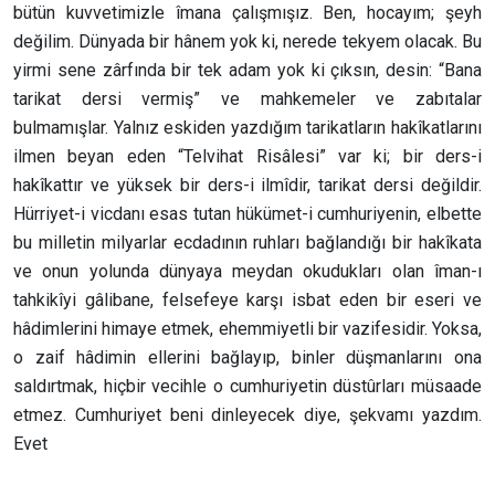
bütün kuvvetimizle îmana çalışmışız. Ben, hocayım; şeyh
değilim. Dünyada bir hânem yok ki, nerede tekyem olacak. Bu
yirmi sene zârfında bir tek adam yok ki çıksın, desin: “Bana
tarikat dersi vermiş” ve mahkemeler ve zabıtalar
bulmamışlar. Yalnız eskiden yazdığım tarikatların hakîkatlarını
ilmen beyan eden “Telvihat Risâlesi” var ki; bir ders-i
hakîkattır ve yüksek bir ders-i ilmîdir, tarikat dersi değildir.
Hürriyet-i vicdanı esas tutan hükümet-i cumhuriyenin, elbette
bu milletin milyarlar ecdadının ruhları bağlandığı bir hakîkata
ve onun yolunda dünyaya meydan okudukları olan îman-ı
tahkikîyi gâlibane, felsefeye karşı isbat eden bir eseri ve
hâdimlerini himaye etmek, ehemmiyetli bir vazifesidir. Yoksa,
o zaif hâdimin ellerini bağlayıp, binler düşmanlarını ona
saldırtmak, hiçbir vecihle o cumhuriyetin düstûrları müsaade
etmez. Cumhuriyet beni dinleyecek diye, şekvamı yazdım.
Evet