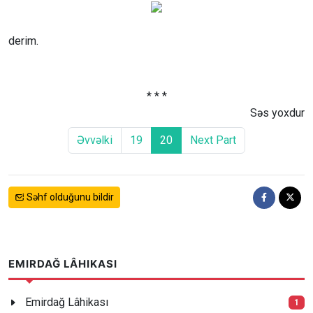
derim.
* * *
Səs yoxdur
Əvvəlki
19
20
Next Part
Səhf olduğunu bildir
EMIRDAĞ LÂHIKASI
Emirdağ Lâhikası
1