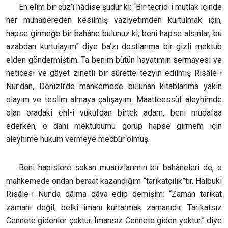
En elîm bir cüz’î hâdise şudur ki: “Bir tecrid-i mutlak içinde
her muhabereden kesilmiş vaziyetimden kurtulmak için,
hapse girmeğe bir bahâne bulunuz ki; beni hapse alsınlar, bu
azabdan kurtulayım” diye ba’zı dostlarıma bir gizli mektub
elden göndermiştim. Ta benim bütün hayatımın sermayesi ve
neticesi ve gâyet zinetli bir sûrette tezyin edilmiş Risâle-i
Nur’dan, Denizli’de mahkemede bulunan kitablarıma yakın
olayım ve teslim almaya çalışayım. Maatteessüf aleyhimde
olan oradaki ehl-i vukufdan birtek adam, beni müdafaa
ederken, o dahi mektubumu görüp hapse girmem için
aleyhime hüküm vermeye mecbûr olmuş.
Beni hapislere sokan muarızlarımın bir bahâneleri de, o
mahkemede ondan beraat kazandığım “tarikatçılık”tır. Halbuki
Risâle-i Nur’da dâima dâva edip demişim: “Zaman tarikat
zamanı değil, belki îmanı kurtarmak zamanıdır. Tarikatsız
Cennete gidenler çoktur. Îmansız Cennete giden yoktur.” diye