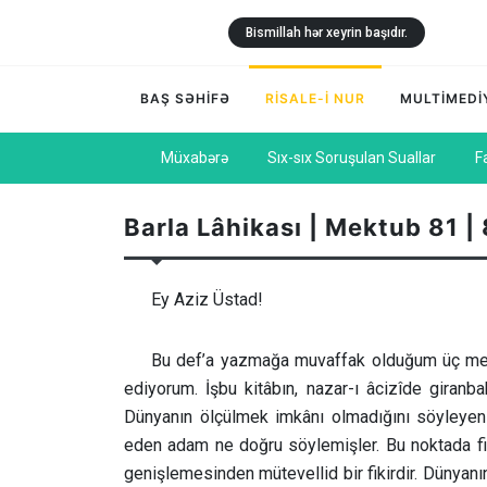
Bismillah hər xeyrin başıdır.
BAŞ SƏHİFƏ
RİSALE-İ NUR
MULTİMEDİ
Müxabərə
Sıx-sıx Soruşulan Suallar
F
Barla Lâhikası | Mektub 81 |
Ey Aziz Üstad!
Bu def’a yazmağa muvaffak olduğum üç mevk
ediyorum. İşbu kitâbın, nazar-ı âcizîde gira
Dünyanın ölçülmek imkânı olmadığını söyleyen 
eden adam ne doğru söylemişler. Bu noktada fik
genişlemesinden mütevellid bir fikirdir. Dünyan