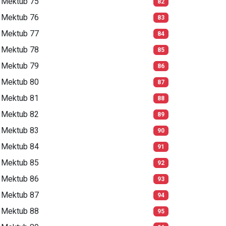
Mektub 75
82
Mektub 76
83
Mektub 77
84
Mektub 78
85
Mektub 79
86
Mektub 80
87
Mektub 81
88
Mektub 82
89
Mektub 83
90
Mektub 84
91
Mektub 85
92
Mektub 86
93
Mektub 87
94
Mektub 88
95