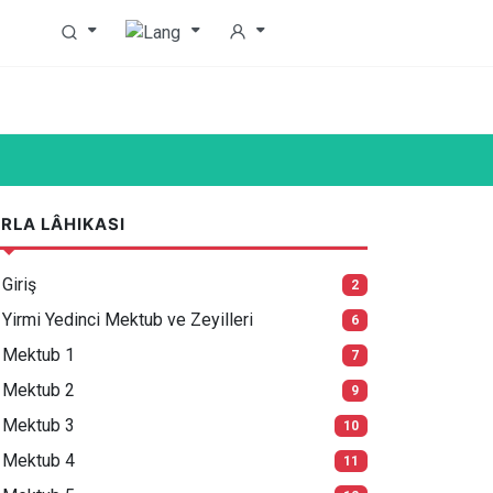
RLA LÂHIKASI
Giriş
2
Yirmi Yedinci Mektub ve Zeyilleri
6
Mektub 1
7
Mektub 2
9
Mektub 3
10
Mektub 4
11