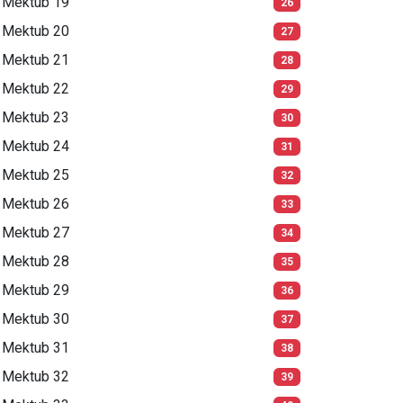
Mektub 19
26
Mektub 20
27
Mektub 21
28
Mektub 22
29
Mektub 23
30
Mektub 24
31
Mektub 25
32
Mektub 26
33
Mektub 27
34
Mektub 28
35
Mektub 29
36
Mektub 30
37
Mektub 31
38
Mektub 32
39