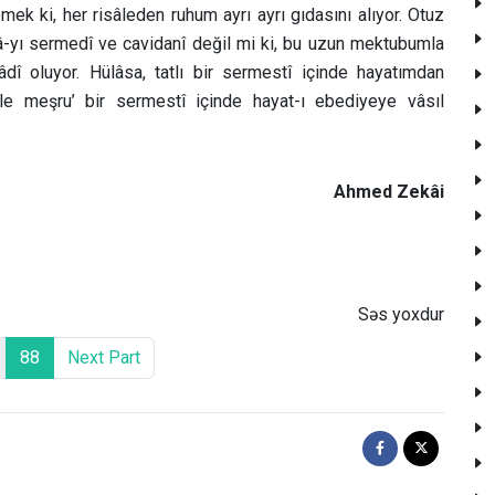
k ki, her risâleden ruhum ayrı ayrı gıdasını alıyor. Otuz
â-yı sermedî ve cavidanî değil mi ki, bu uzun mektubumla
dî oluyor. Hülâsa, tatlı bir sermestî içinde hayatımdan
e meşru’ bir sermestî içinde hayat-ı ebediyeye vâsıl
Ahmed Zekâi
Səs yoxdur
88
Next Part